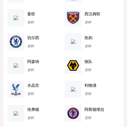
曼联
西汉姆联
资料
资料
切尔西
热刺
资料
资料
阿森纳
狼队
资料
资料
水晶宫
利物浦
资料
资料
埃弗顿
阿斯顿维拉
资料
资料