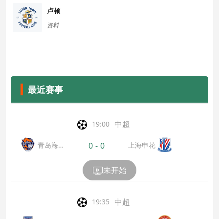
卢顿
资料
最近赛事
中超
19:00
青岛海
上海申花
0
-
0
牛
未开始
中超
19:35