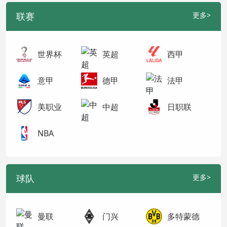
联赛
更多>
世界杯
英超
西甲
意甲
德甲
法甲
美职业
中超
日职联
NBA
球队
更多>
曼联
门兴
多特蒙德