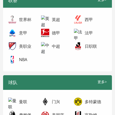
联赛
世界杯
英超
西甲
意甲
德甲
法甲
美职业
中超
日职联
NBA
球队
更多>
曼联
门兴
多特蒙德