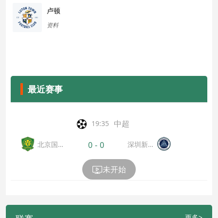
卢顿
资料
最近赛事
中超
19:35
北京国
深圳新鵬
0
-
0
安
城
未开始
更多>