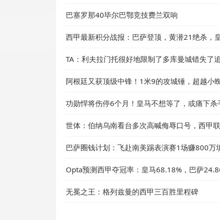
巴塞罗那40毕尔巴鄂竞技费兰双响
西甲最新积分战报：巴萨登顶，黄潜21绝杀，
TA：利夫拉门托很好地限制了多库曼城错失了
阿根廷又获顶级中锋！1米9的攻城锤，超越小蜘
功勋悍将伤停6个月！皇马不想等了，或痛下杀
世体：伯纳乌南看台多次高喊侮辱口号，西甲
巴萨圈钱计划：飞赴南美踢表演赛1场赚800万
Opta预测西甲夺冠率：皇马68.18%，巴萨24.8
无冕之王：格列兹曼的西甲三百胜里程碑