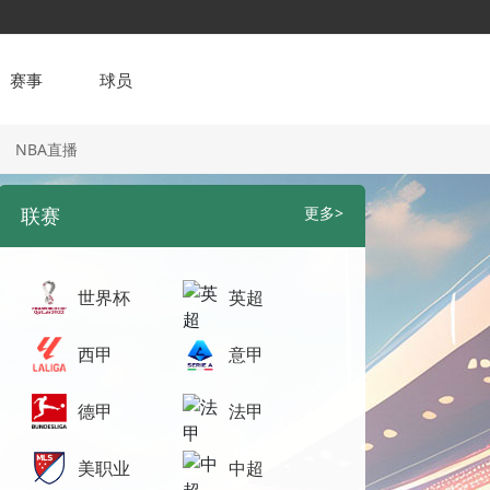
赛事
球员
NBA直播
联赛
更多>
世界杯
英超
西甲
意甲
德甲
法甲
美职业
中超