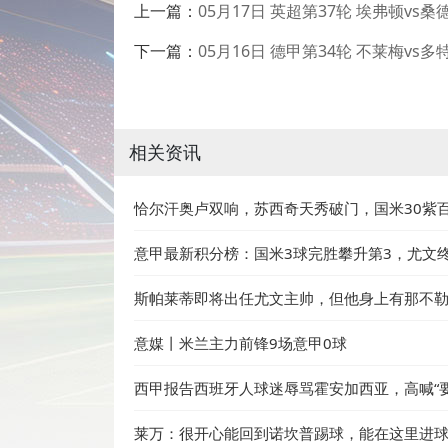
上一篇：
05月17日 英超第37轮 埃弗顿vs
下一篇：
05月16日 德甲第34轮 不莱梅vs
相关资讯
恰尔汗奥卢双响，苏西奇天秀破门，国米30紫百
意甲最新积分榜：国米3球完胜攀升第3，尤文
斯帕莱蒂即将出任尤文主帅，但他身上有那不
意媒丨米兰主力前锋9场意甲0球
西甲报告西班牙人球迷辱骂霍安加西亚，高喊“要
莱万：很开心能回到诺坎普踢球，能在这里进