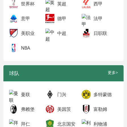
世界杯
英超
西甲
意甲
德甲
法甲
美职业
中超
日职联
NBA
球队
更多>
曼联
门兴
多特蒙德
弗赖堡
美因茨
富勒姆
拜仁
北京国安
利物浦