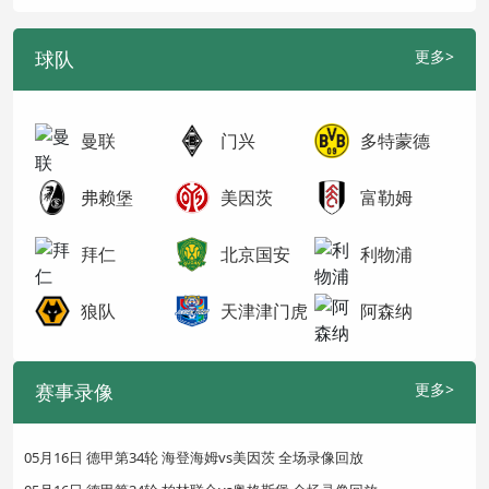
球队
更多>
曼联
门兴
多特蒙德
弗赖堡
美因茨
富勒姆
拜仁
北京国安
利物浦
狼队
天津津门虎
阿森纳
赛事录像
更多>
05月16日 德甲第34轮 海登海姆vs美因茨 全场录像回放