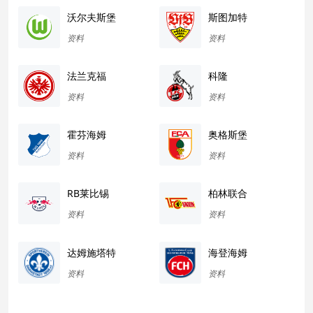
沃尔夫斯堡
斯图加特
资料
资料
法兰克福
科隆
资料
资料
霍芬海姆
奥格斯堡
资料
资料
RB莱比锡
柏林联合
资料
资料
达姆施塔特
海登海姆
资料
资料