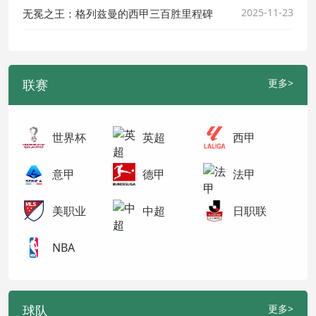
2025-11-23
无冕之王：格列兹曼的西甲三百胜里程碑
联赛
更多>
世界杯
英超
西甲
意甲
德甲
法甲
美职业
中超
日职联
NBA
球队
更多>