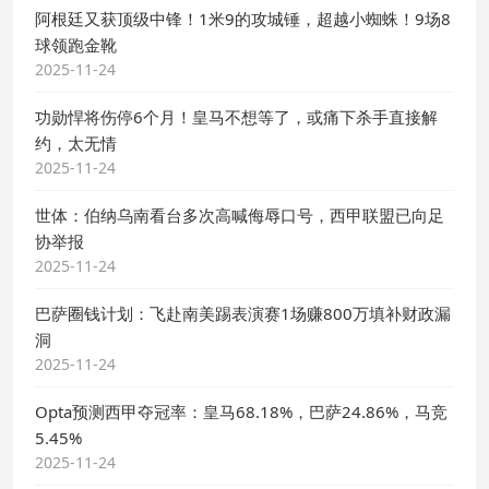
阿根廷又获顶级中锋！1米9的攻城锤，超越小蜘蛛！9场8
球领跑金靴
2025-11-24
功勋悍将伤停6个月！皇马不想等了，或痛下杀手直接解
约，太无情
2025-11-24
世体：伯纳乌南看台多次高喊侮辱口号，西甲联盟已向足
协举报
2025-11-24
巴萨圈钱计划：飞赴南美踢表演赛1场赚800万填补财政漏
洞
2025-11-24
Opta预测西甲夺冠率：皇马68.18%，巴萨24.86%，马竞
5.45%
2025-11-24