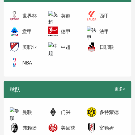
世界杯
英超
西甲
意甲
德甲
法甲
美职业
中超
日职联
NBA
球队
更多>
曼联
门兴
多特蒙德
弗赖堡
美因茨
富勒姆