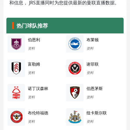
和信息， JRS直播同时为您提供最新的曼联直播数据。
热门球队推荐
伯恩利
布莱顿
资料
资料
富勒姆
谢菲联
资料
资料
诺丁汉森林
伯恩茅斯
资料
资料
布伦特福德
纽卡斯尔联
资料
资料