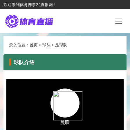
欢迎来到体育赛事24直播网！
您的位置：
首页
>
球队
>
足球队
球队介绍
曼联