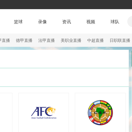
篮球
录像
资讯
视频
球队
甲直播
德甲直播
法甲直播
美职业直播
中超直播
日职联直播