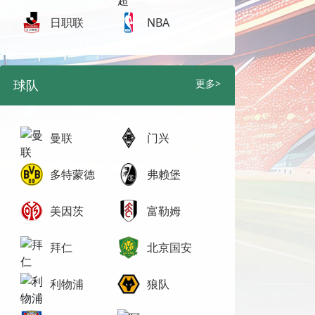
日职联
NBA
球队
更多>
曼联
门兴
多特蒙德
弗赖堡
美因茨
富勒姆
拜仁
北京国安
利物浦
狼队