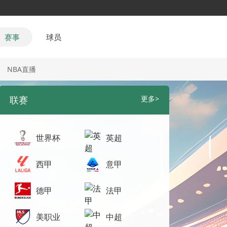
赛事
球员
NBA直播
联赛
更多>
世界杯
英超
西甲
意甲
德甲
法甲
美职业
中超