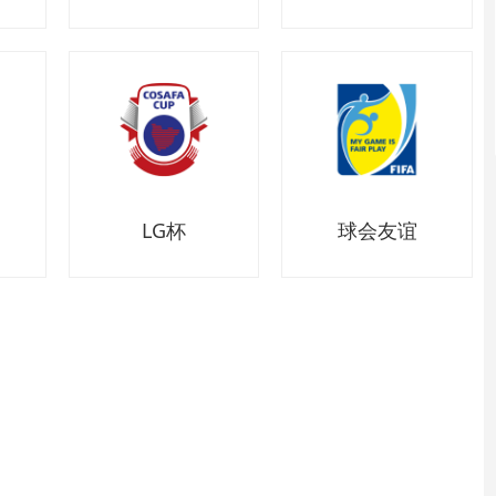
LG杯
球会友谊