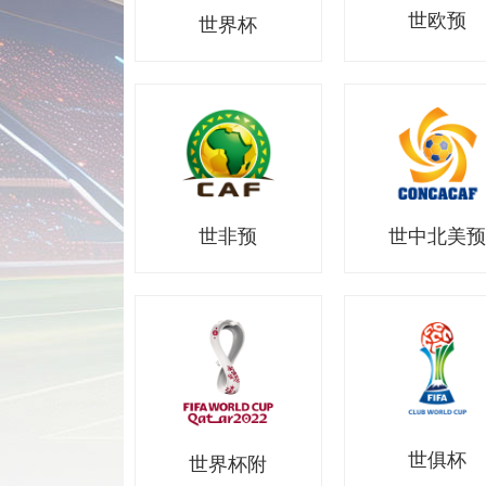
世欧预
世界杯
世非预
世中北美
世俱杯
世界杯附