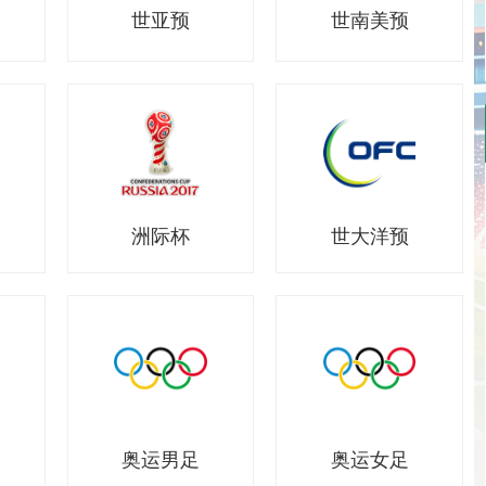
世亚预
世南美预
预
洲际杯
世大洋预
奥运男足
奥运女足