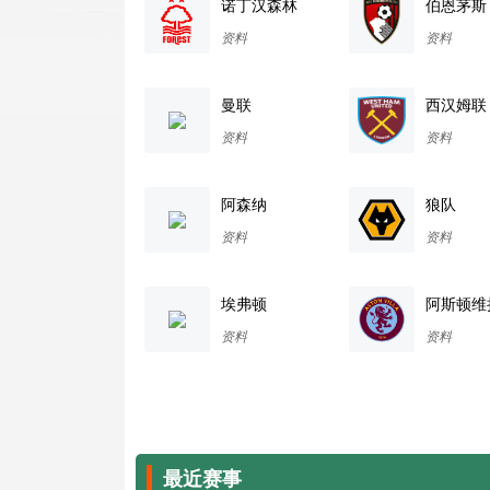
诺丁汉森林
伯恩茅斯
资料
资料
曼联
西汉姆联
资料
资料
阿森纳
狼队
资料
资料
埃弗顿
阿斯顿维
资料
资料
最近赛事