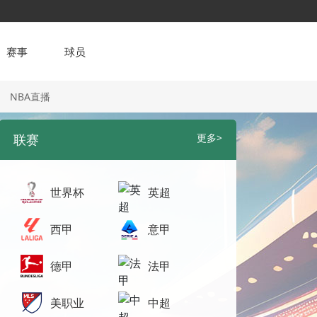
赛事
球员
NBA直播
联赛
更多>
世界杯
英超
西甲
意甲
德甲
法甲
美职业
中超