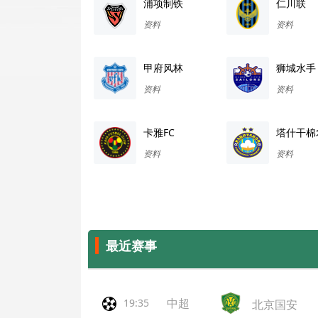
浦项制铁
仁川联
资料
资料
甲府风林
狮城水手
资料
资料
卡雅FC
塔什干棉
资料
资料
最近赛事
中超
19:35
北京国安