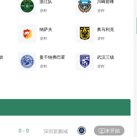
浙江队
川崎前锋
资料
资料
纳萨夫
奥马利克
资料
资料
农
曼干纳弗巴霍
武汉三镇
资料
资料
未开始
0
-
0
深圳新鵬城