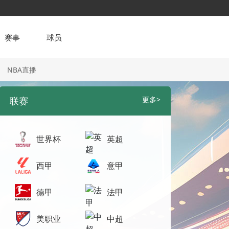
赛事
球员
NBA直播
联赛
更多>
世界杯
英超
西甲
意甲
德甲
法甲
美职业
中超