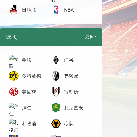
日职联
NBA
球队
更多>
曼联
门兴
多特蒙德
弗赖堡
美因茨
富勒姆
拜仁
北京国安
利物浦
狼队