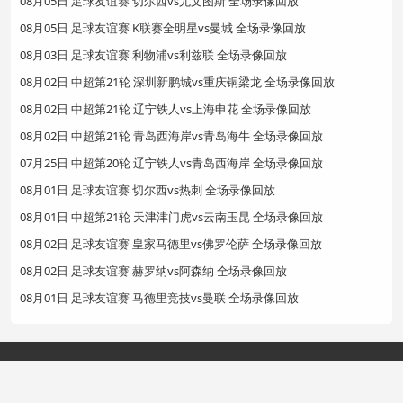
08月05日 足球友谊赛 切尔西vs尤文图斯 全场录像回放
08月05日 足球友谊赛 K联赛全明星vs曼城 全场录像回放
08月03日 足球友谊赛 利物浦vs利兹联 全场录像回放
08月02日 中超第21轮 深圳新鹏城vs重庆铜梁龙 全场录像回放
08月02日 中超第21轮 辽宁铁人vs上海申花 全场录像回放
08月02日 中超第21轮 青岛西海岸vs青岛海牛 全场录像回放
07月25日 中超第20轮 辽宁铁人vs青岛西海岸 全场录像回放
08月01日 足球友谊赛 切尔西vs热刺 全场录像回放
08月01日 中超第21轮 天津津门虎vs云南玉昆 全场录像回放
08月02日 足球友谊赛 皇家马德里vs佛罗伦萨 全场录像回放
08月02日 足球友谊赛 赫罗纳vs阿森纳 全场录像回放
08月01日 足球友谊赛 马德里竞技vs曼联 全场录像回放
Copyright©2024 赛事直播网
网站地图