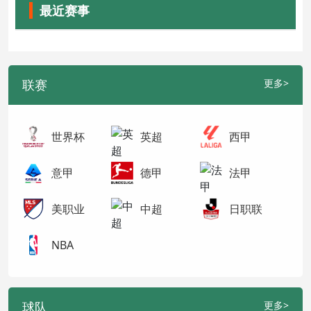
最近赛事
联赛
更多>
世界杯
英超
西甲
意甲
德甲
法甲
美职业
中超
日职联
NBA
球队
更多>