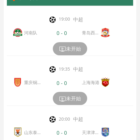
中超
19:00
河南队
青岛西海
0
-
0
岸
未开始
中超
19:35
重庆铜
上海海港
0
-
0
梁龙
未开始
中超
20:00
山东泰
天津津门
0
-
0
山
虎