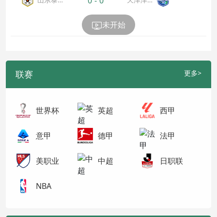
0
-
0
山
虎
未开始
联赛
更多>
世界杯
英超
西甲
意甲
德甲
法甲
美职业
中超
日职联
NBA