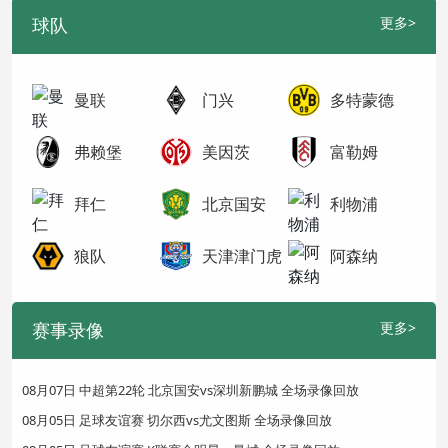
球队
更多>
曼联
门兴
多特蒙德
弗赖堡
美因茨
富勒姆
拜仁
北京国安
利物浦
狼队
天津津门虎
阿森纳
赛事录像
更多>
08月07日 中超第22轮 北京国安vs深圳新鹏城 全场录像回放
08月05日 足球友谊赛 切尔西vs尤文图斯 全场录像回放