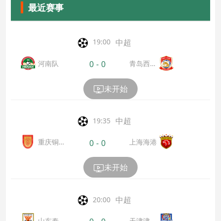
最近赛事
中超
19:00
河南队
青岛西海
0
-
0
岸
未开始
中超
19:35
重庆铜
上海海港
0
-
0
梁龙
未开始
中超
20:00
山东泰
天津津门