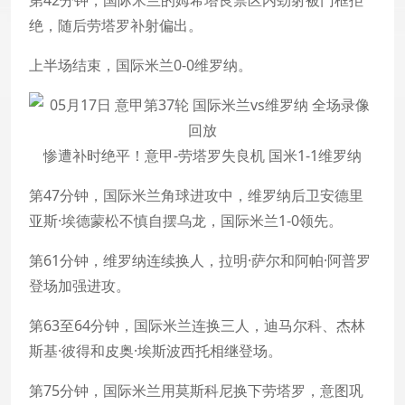
第42分钟，国际米兰的姆希塔良禁区内劲射被门框拒
绝，随后劳塔罗补射偏出。
上半场结束，国际米兰0-0维罗纳。
惨遭补时绝平！意甲-劳塔罗失良机 国米1-1维罗纳
第47分钟，国际米兰角球进攻中，维罗纳后卫安德里
亚斯·埃德蒙松不慎自摆乌龙，国际米兰1-0领先。
第61分钟，维罗纳连续换人，拉明·萨尔和阿帕·阿普罗
登场加强进攻。
第63至64分钟，国际米兰连换三人，迪马尔科、杰林
斯基·彼得和皮奥·埃斯波西托相继登场。
第75分钟，国际米兰用莫斯科尼换下劳塔罗，意图巩