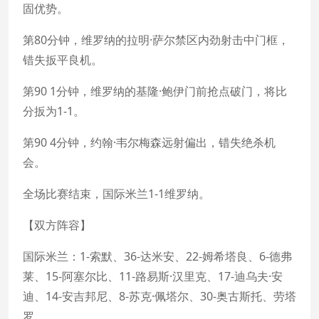
固优势。
第80分钟，维罗纳的拉明·萨尔禁区内劲射击中门框，
错失扳平良机。
第90 1分钟，维罗纳的基隆·鲍伊门前抢点破门，将比
分扳为1-1。
第90 4分钟，约翰·韦尔梅森远射偏出，错失绝杀机
会。
全场比赛结束，国际米兰1-1维罗纳。
【双方阵容】
国际米兰：1-索默、36-达米安、22-姆希塔良、6-德弗
莱、15-阿塞尔比、11-路易斯·汉里克、17-迪乌夫·安
迪、14-安吉邦尼、8-苏克·佩塔尔、30-奥古斯托、劳塔
罗