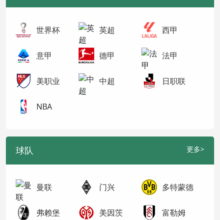
世界杯
英超
西甲
意甲
德甲
法甲
美职业
中超
日职联
NBA
球队
更多>
曼联
门兴
多特蒙德
弗赖堡
美因茨
富勒姆