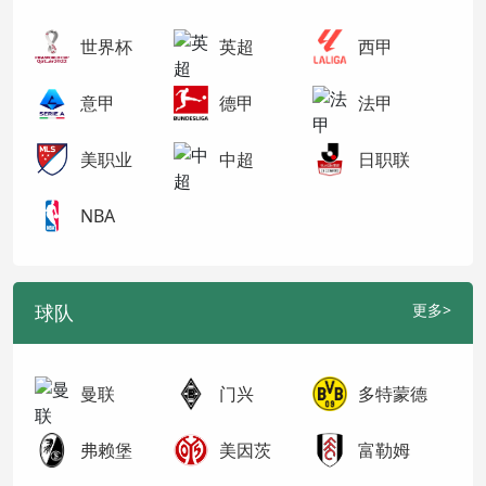
世界杯
英超
西甲
意甲
德甲
法甲
美职业
中超
日职联
NBA
球队
更多>
曼联
门兴
多特蒙德
弗赖堡
美因茨
富勒姆