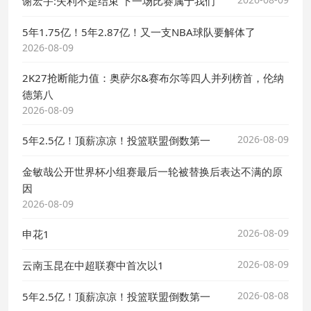
谢宏宇:失利不是结束 下一场比赛属于我们
5年1.75亿！5年2.87亿！又一支NBA球队要解体了
2026-08-09
2K27抢断能力值：奥萨尔&赛布尔等四人并列榜首，伦纳
德第八
2026-08-09
2026-08-09
5年2.5亿！顶薪凉凉！投篮联盟倒数第一
金敏哉公开世界杯小组赛最后一轮被替换后表达不满的原
因
2026-08-09
2026-08-09
申花1
2026-08-09
云南玉昆在中超联赛中首次以1
2026-08-08
5年2.5亿！顶薪凉凉！投篮联盟倒数第一