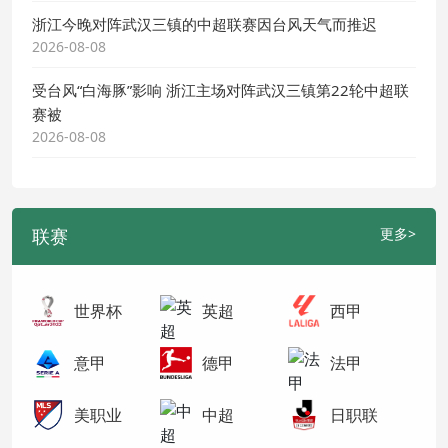
浙江今晚对阵武汉三镇的中超联赛因台风天气而推迟
2026-08-08
受台风“白海豚”影响 浙江主场对阵武汉三镇第22轮中超联
赛被
2026-08-08
联赛
更多>
世界杯
英超
西甲
意甲
德甲
法甲
美职业
中超
日职联