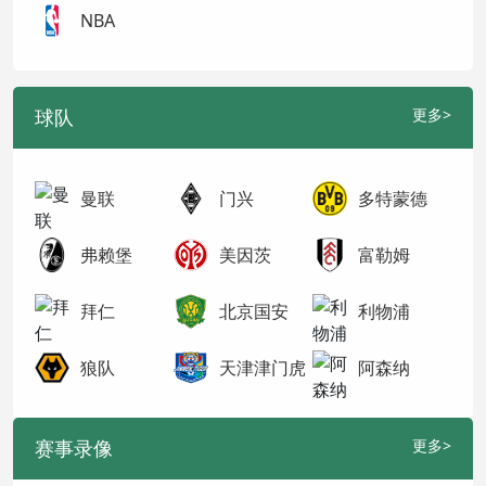
NBA
球队
更多>
曼联
门兴
多特蒙德
弗赖堡
美因茨
富勒姆
拜仁
北京国安
利物浦
狼队
天津津门虎
阿森纳
赛事录像
更多>