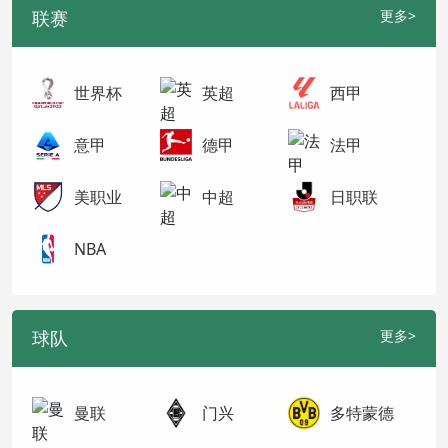
联赛
更多>
世界杯
英超
西甲
意甲
德甲
法甲
美职业
中超
日职联
NBA
球队
更多>
曼联
门兴
多特蒙德