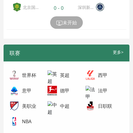
北京国
深圳新鵬
0
-
0
安
城
未开始
联赛
更多>
世界杯
英超
西甲
意甲
德甲
法甲
美职业
中超
日职联
NBA