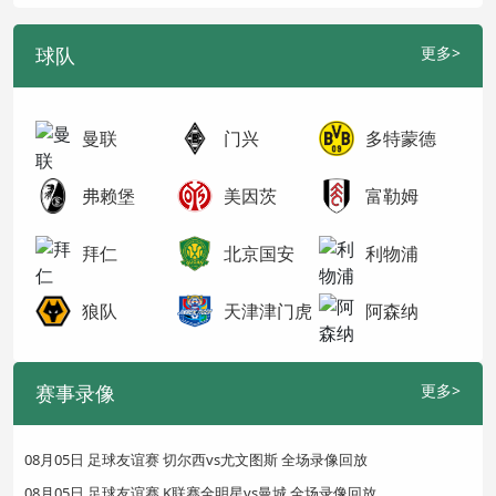
球队
更多>
曼联
门兴
多特蒙德
弗赖堡
美因茨
富勒姆
拜仁
北京国安
利物浦
狼队
天津津门虎
阿森纳
赛事录像
更多>
08月05日 足球友谊赛 切尔西vs尤文图斯 全场录像回放
08月05日 足球友谊赛 K联赛全明星vs曼城 全场录像回放