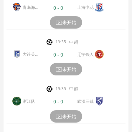
青岛海
上海申花
0
-
0
牛
未开始
中超
19:35
大连英
辽宁铁人
0
-
0
博
未开始
中超
19:35
浙江队
武汉三镇
0
-
0
未开始