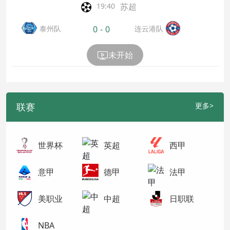
苏超
19:40
泰州队
连云港队
0
-
0
未开始
联赛
更多>
世界杯
英超
西甲
意甲
德甲
法甲
美职业
中超
日职联
NBA