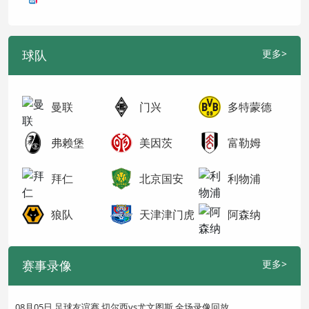
球队
更多>
曼联
门兴
多特蒙德
弗赖堡
美因茨
富勒姆
拜仁
北京国安
利物浦
狼队
天津津门虎
阿森纳
赛事录像
更多>
08月05日 足球友谊赛 切尔西vs尤文图斯 全场录像回放