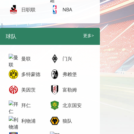
日职联
NBA
球队
更多>
曼联
门兴
多特蒙德
弗赖堡
美因茨
富勒姆
拜仁
北京国安
利物浦
狼队