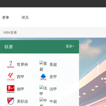
赛事
球员
NBA直播
联赛
更多>
世界杯
英超
西甲
意甲
德甲
法甲
美职业
中超