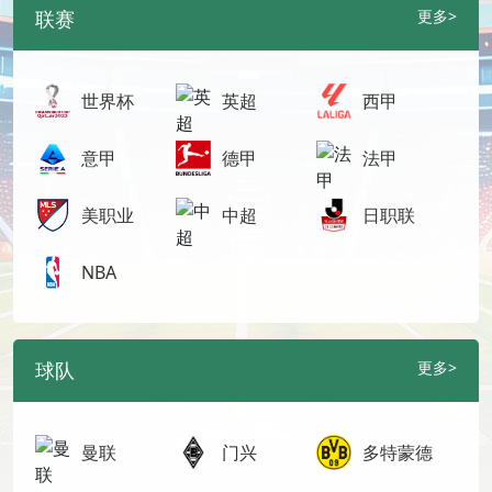
联赛
更多>
世界杯
英超
西甲
意甲
德甲
法甲
美职业
中超
日职联
NBA
球队
更多>
曼联
门兴
多特蒙德