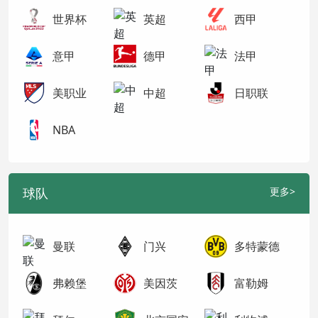
世界杯
英超
西甲
意甲
德甲
法甲
美职业
中超
日职联
NBA
球队
更多>
曼联
门兴
多特蒙德
弗赖堡
美因茨
富勒姆