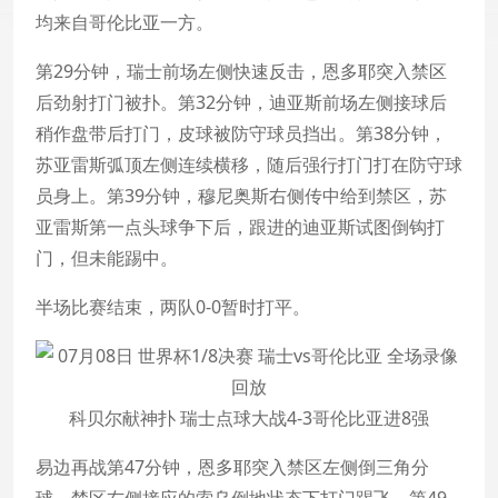
均来自哥伦比亚一方。
第29分钟，瑞士前场左侧快速反击，恩多耶突入禁区
后劲射打门被扑。第32分钟，迪亚斯前场左侧接球后
稍作盘带后打门，皮球被防守球员挡出。第38分钟，
苏亚雷斯弧顶左侧连续横移，随后强行打门打在防守球
员身上。第39分钟，穆尼奥斯右侧传中给到禁区，苏
亚雷斯第一点头球争下后，跟进的迪亚斯试图倒钩打
门，但未能踢中。
半场比赛结束，两队0-0暂时打平。
科贝尔献神扑 瑞士点球大战4-3哥伦比亚进8强
易边再战第47分钟，恩多耶突入禁区左侧倒三角分