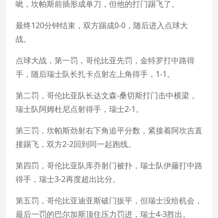
呲，坎帕斯前插形成单刀，但他的打门踢飞了。
最终120分钟结束，双方踢成0-0，随后进入点球大
战。
点球大战，第一罚，哥伦比亚先罚，金特罗打中路得
手，随后瑞士队长扎卡点射左上角得手，1-1。
第二罚，哥伦比亚队长达文森-桑切斯打门击中横梁，
瑞士队阿姆杜尼点射得手，瑞士2-1。
第三罚，坎帕斯劲射右下角追平分数，紧接着阿坎吉直
接踢飞，双方2-2回到同一起跑线。
第四罚，哥伦比亚队库乔射门被扑，瑞士队伊藤打中路
得手，瑞士3-2再度超出比分。
第五罚，哥伦比亚迪亚斯破门扳平，但瑞士没给机会，
最后一罚的巴尔加斯顶住压力罚进，瑞士4-3胜出。