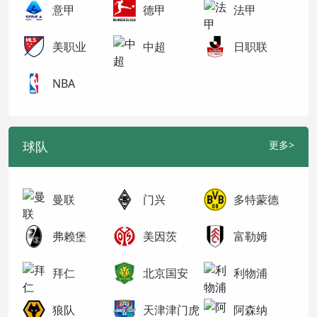
意甲
德甲
法甲
美职业
中超
日职联
NBA
球队
更多>
曼联
门兴
多特蒙德
弗赖堡
美因茨
富勒姆
拜仁
北京国安
利物浦
狼队
天津津门虎
阿森纳