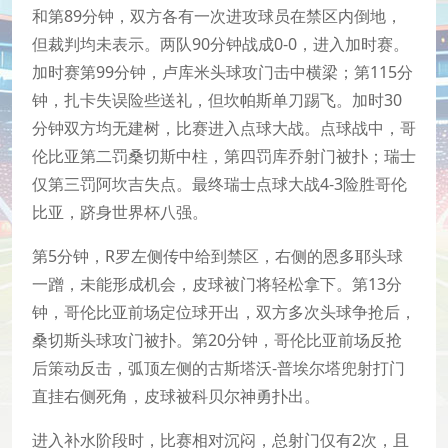
和第89分钟，双方各有一次进攻球员在禁区内倒地，
但裁判均未表示。两队90分钟战成0-0，进入加时赛。
加时赛第99分钟，卢库米头球攻门击中横梁；第115分
钟，扎卡失误险些送礼，但坎帕斯单刀踢飞。加时30
分钟双方均无建树，比赛进入点球大战。点球战中，哥
伦比亚第二罚桑切斯中柱，第四罚库乔射门被扑；瑞士
仅第三罚阿坎吉失点。最终瑞士点球大战4-3险胜哥伦
比亚，跻身世界杯八强。
第5分钟，R罗左侧传中给到禁区，右侧的恩多耶头球
一蹭，未能形成机会，皮球被门将轻松拿下。第13分
钟，哥伦比亚前场定位球开出，双方多次头球争抢后，
桑切斯头球攻门被扑。第20分钟，哥伦比亚前场反抢
后策动反击，弧顶左侧的古斯塔沃-普埃尔塔兜射打门
直挂右侧死角，皮球被科贝尔神勇扑出。
进入补水阶段时，比赛相对沉闷，总射门仅有2次，且