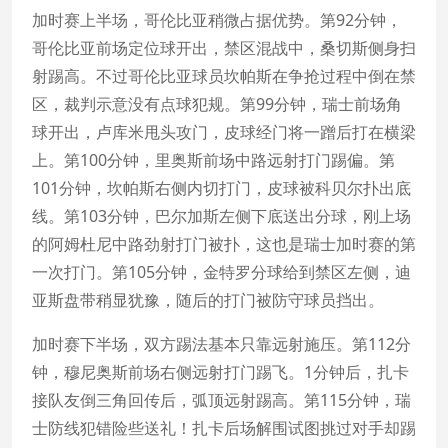
加时赛上半场，哥伦比亚稍微占据优势。第92分钟，
哥伦比亚前场定位球开出，禁区混战中，桑切斯侧身扫
射踢高。不过哥伦比亚球员坎帕斯在争抢过程中倒在禁
区，裁判示意没有点球犯规。第99分钟，瑞士前场角
球开出，卢库米甩头攻门，皮球经门将一蹭后打在横梁
上。第100分钟，里奥斯前场中路远射打门踢偏。第
101分钟，坎帕斯右侧内切打门，皮球被科贝尔扑出底
线。第103分钟，巴尔加斯左侧下底送出分球，刚上场
的阿姆杜尼中路劲射打门被扑，这也是瑞士加时赛的第
一次打门。第105分钟，金特罗分球给到禁区左侧，迪
亚斯盘带稍显犹豫，随后的打门被防守球员挡出。
加时赛下半场，双方踢法基本只靠远射施压。第112分
钟，穆尼奥斯前场右侧远射打门踢飞。1分钟后，扎卡
接队友倒三角回传后，弧顶远射踢高。第115分钟，瑞
士防线犯错险些送礼！扎卡后场解围试图挑过对手却踢