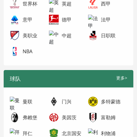
世界杯
英超
西甲
意甲
德甲
法甲
美职业
中超
日职联
NBA
球队
更多>
曼联
门兴
多特蒙德
弗赖堡
美因茨
富勒姆
拜仁
北京国安
利物浦