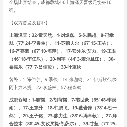
全场比赛结束，成都蓉城4-0上海泽天晋级足协杯16
强。
【双方首发及替补】
上海泽天：32-童天然、4-刘煜磊、5-朱鹏超、8-冯幸
航（77’ 24-李春生）、11-苏德夫尔（67’ 15-王栋）、
16-严嘉豪（67’ 10-海翔）、17-安外尔·艾力、19-王君
（46’ 18-李亿乐）、20-周宇（44’ 3-麦尔旦江）、30-
粟嘉乐（77’ 7-吕佳骏）、33-叶重秋
替补：1-陈仲宇、9-季俊、14-张珈鸣、21-伊斯坎代尔·
阿卜力米提、22-李盛林、57-程奇斌
成都蓉城：1-蹇韬、2-胡荷韬、7-韦世豪（65’ 48-李漠
雨）、17-王东升、18-韩鹏飞、19-董岩鋒（78’ 4-贺一
然）、20-王子铭、23-廖力生（88’ 6-冯卓毅）、27-拜
合拉木（88’ 45-艾孜买提·凯萨尔）、39-甘超（71’ 25-