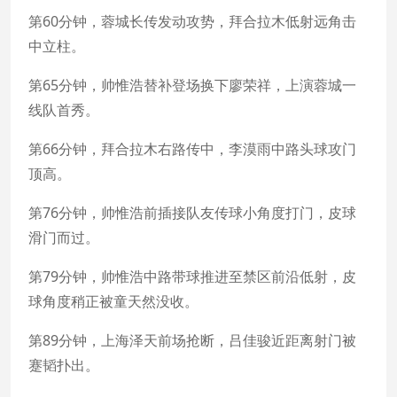
第60分钟，蓉城长传发动攻势，拜合拉木低射远角击
中立柱。
第65分钟，帅惟浩替补登场换下廖荣祥，上演蓉城一
线队首秀。
第66分钟，拜合拉木右路传中，李漠雨中路头球攻门
顶高。
第76分钟，帅惟浩前插接队友传球小角度打门，皮球
滑门而过。
第79分钟，帅惟浩中路带球推进至禁区前沿低射，皮
球角度稍正被童天然没收。
第89分钟，上海泽天前场抢断，吕佳骏近距离射门被
蹇韬扑出。