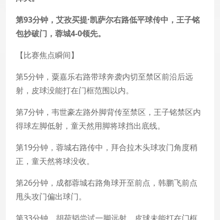
第93分钟，艾孜买提·凯萨尔右路低平球传中，王子铭
包抄破门，蓉城4-0领先。
【比赛焦点瞬间】
第5分钟，粟嘉乐右路带球奔袭内切至禁区前沿后远
射，皮球没能打在门框范围以内。
第7分钟，韦世豪左路外脚背传至禁区，王子铭禁区内
得球左脚低射，童天然用脚将球挡出底线。
第19分钟，蓉城右路传中，拜合拉木头球攻门角度稍
正，童天然将球没收。
第26分钟，成都蓉城右路角球开至前点，韩鹏飞前点
甩头攻门偏出球门。
第33分钟，胡荷韬尝试一脚远射，皮球未能打在门框