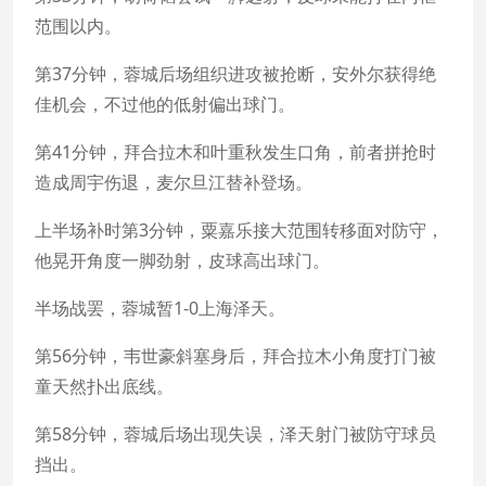
范围以内。
第37分钟，蓉城后场组织进攻被抢断，安外尔获得绝
佳机会，不过他的低射偏出球门。
第41分钟，拜合拉木和叶重秋发生口角，前者拼抢时
造成周宇伤退，麦尔旦江替补登场。
上半场补时第3分钟，粟嘉乐接大范围转移面对防守，
他晃开角度一脚劲射，皮球高出球门。
半场战罢，蓉城暂1-0上海泽天。
第56分钟，韦世豪斜塞身后，拜合拉木小角度打门被
童天然扑出底线。
第58分钟，蓉城后场出现失误，泽天射门被防守球员
挡出。