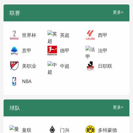
联赛
更多>
世界杯
英超
西甲
意甲
德甲
法甲
美职业
中超
日职联
NBA
球队
更多>
曼联
门兴
多特蒙德