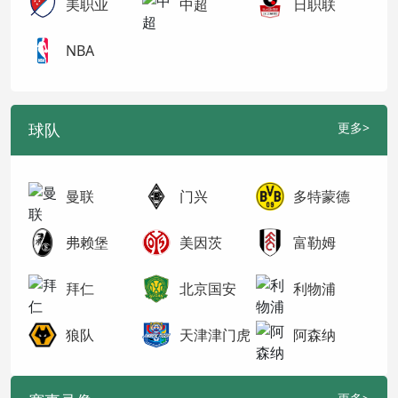
美职业
中超
日职联
NBA
球队
更多>
曼联
门兴
多特蒙德
弗赖堡
美因茨
富勒姆
拜仁
北京国安
利物浦
狼队
天津津门虎
阿森纳