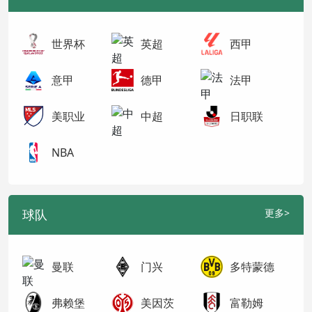
世界杯
英超
西甲
意甲
德甲
法甲
美职业
中超
日职联
NBA
球队
更多>
曼联
门兴
多特蒙德
弗赖堡
美因茨
富勒姆