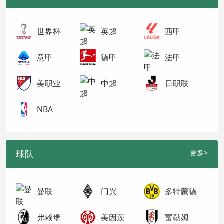
世界杯
英超
西甲
意甲
德甲
法甲
美职业
中超
日职联
NBA
球队
更多>
曼联
门兴
多特蒙德
弗赖堡
美因茨
富勒姆