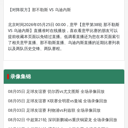
【对阵双方】
那不勒斯
VS
乌迪内斯
北京时间2026年05月25日 00:00，意甲【意甲第38轮 那不勒斯
VS 乌迪内斯】直播准时在线播放，喜欢看意甲比赛的朋友可以
提前收藏本页面以免错过直播。低调看直播还为您在本页面索引
了相关意甲直播、那不勒斯直播、乌迪内斯直播的近期比赛列表
以及两队历史交锋、两队赛程。
录像集锦
08月05日 足球友谊赛 切尔西vs尤文图斯 全场录像回放
08月05日 足球友谊赛 K联赛全明星vs曼城 全场录像回放
08月03日 足球友谊赛 利物浦vs利兹联 全场录像回放
08月02日 中超第21轮 深圳新鹏城vs重庆铜梁龙 全场录像回放