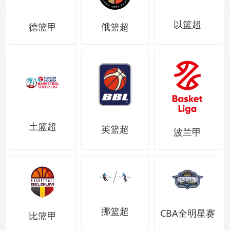
以篮超
德篮甲
俄篮超
土篮超
英篮超
波兰甲
挪篮超
CBA全明星赛
比篮甲