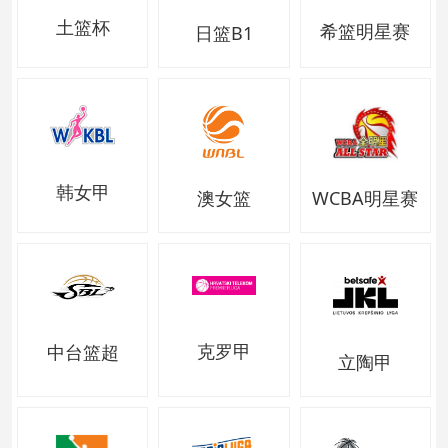
土篮杯
希篮明星赛
日篮B1
韩女甲
澳女篮
WCBA明星赛
克罗甲
中台篮超
立陶甲