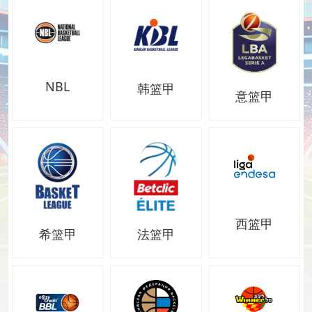
NBL
韩篮甲
意篮甲
西篮甲
希篮甲
法篮甲