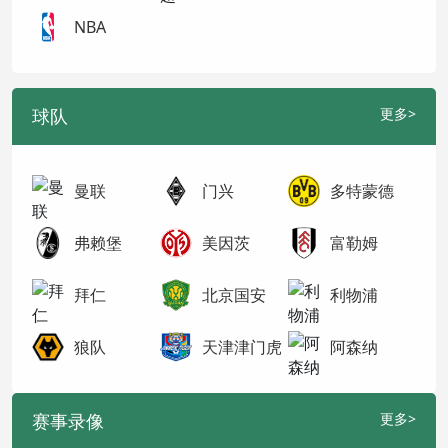
NBA
球队
更多>
曼联
门兴
多特蒙德
弗赖堡
美因茨
富勒姆
拜仁
北京国安
利物浦
狼队
天津津门虎
阿森纳
赛事录像
更多>