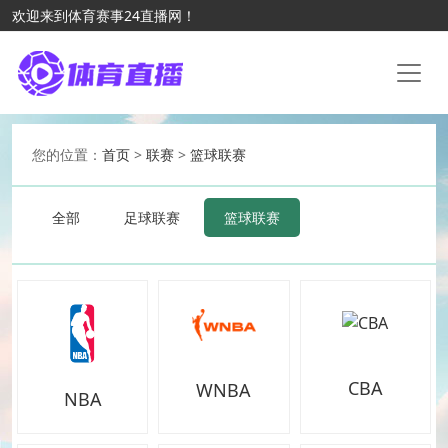
欢迎来到体育赛事24直播网！
您的位置：
首页
>
联赛
>
篮球联赛
全部
足球联赛
篮球联赛
CBA
WNBA
NBA