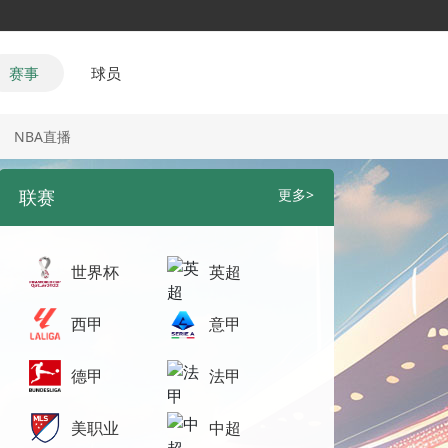
赛事
球员
NBA直播
联赛
更多>
世界杯
英超
西甲
意甲
德甲
法甲
美职业
中超