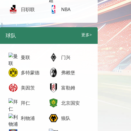
日职联
NBA
球队
更多>
曼联
门兴
多特蒙德
弗赖堡
美因茨
富勒姆
拜仁
北京国安
利物浦
狼队