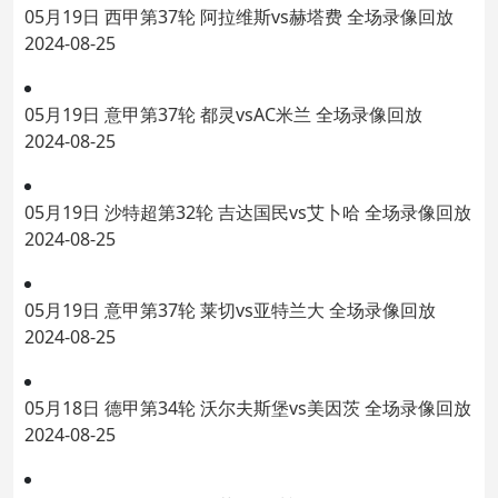
05月19日 西甲第37轮 阿拉维斯vs赫塔费 全场录像回放
2024-08-25
05月19日 意甲第37轮 都灵vsAC米兰 全场录像回放
2024-08-25
05月19日 沙特超第32轮 吉达国民vs艾卜哈 全场录像回放
2024-08-25
05月19日 意甲第37轮 莱切vs亚特兰大 全场录像回放
2024-08-25
05月18日 德甲第34轮 沃尔夫斯堡vs美因茨 全场录像回放
2024-08-25