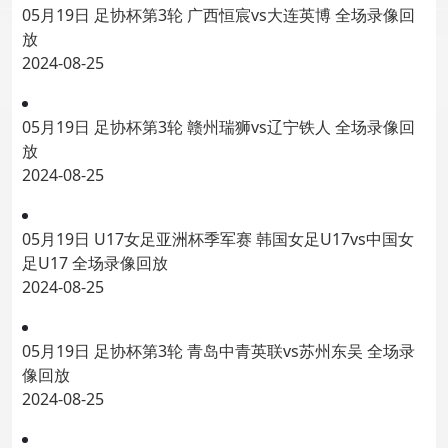
05月19日 足协杯第3轮 广西恒宸vs大连英博 全场录像回
放
2024-08-25
05月19日 足协杯第3轮 赣州瑞狮vs辽宁铁人 全场录像回
放
2024-08-25
05月19日 U17女足亚洲杯季军赛 韩国女足U17vs中国女
足U17 全场录像回放
2024-08-25
05月19日 足协杯第3轮 青岛中青英联vs苏州东吴 全场录
像回放
2024-08-25