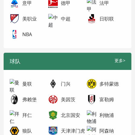
意甲
德甲
法甲
美职业
中超
日职联
NBA
球队
更多>
曼联
门兴
多特蒙德
弗赖堡
美因茨
富勒姆
拜仁
北京国安
利物浦
狼队
天津津门虎
阿森纳