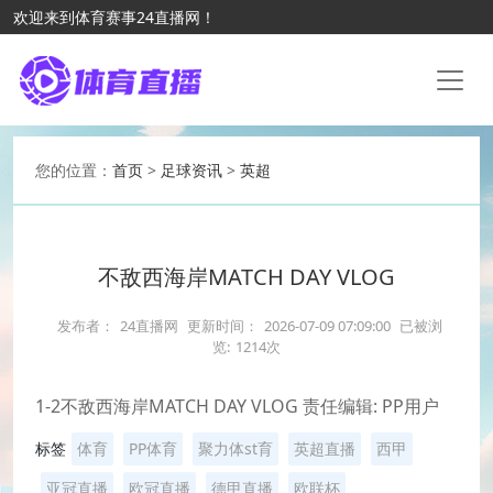
欢迎来到体育赛事24直播网！
您的位置：
首页
>
足球资讯
>
英超
不敌西海岸MATCH DAY VLOG
发布者：
24直播网
更新时间：
2026-07-09 07:09:00
已被浏
览:
1214次
1-2不敌西海岸MATCH DAY VLOG 责任编辑: PP用户
标签
体育
PP体育
聚力体st育
英超直播
西甲
亚冠直播
欧冠直播
德甲直播
欧联杯