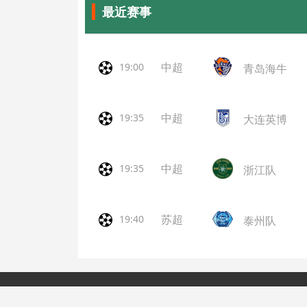
最近赛事
中超
19:00
青岛海牛
中超
19:35
大连英博
中超
19:35
浙江队
苏超
19:40
泰州队