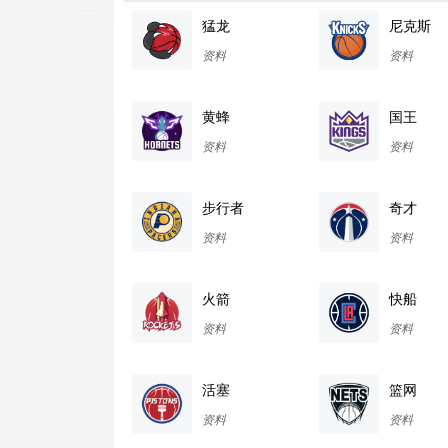
猛龙
尼克斯
资料
资料
黄蜂
国王
资料
资料
步行者
奇才
资料
资料
火箭
快船
资料
资料
活塞
篮网
资料
资料