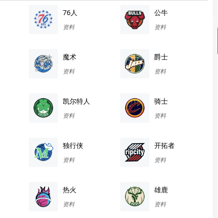
76人
公牛
资料
资料
魔术
爵士
资料
资料
凯尔特人
骑士
资料
资料
独行侠
开拓者
资料
资料
热火
雄鹿
资料
资料