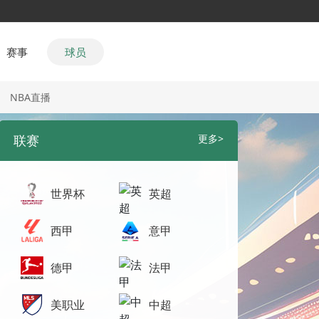
赛事
球员
NBA直播
联赛
更多>
世界杯
英超
西甲
意甲
德甲
法甲
美职业
中超