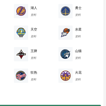
湖人
勇士
资料
资料
天空
水星
资料
资料
王牌
山猫
资料
资料
狂热
火花
资料
资料