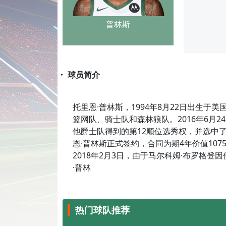
普林斯
・ 球员简介
托里恩·普林斯，1994年8月22日出生
篮网队、骑士队和森林狼队。2016年6月2
他爵士队得到的第12顺位选秀权，并选中了托
恩·普林斯正式签约，合同为期4年价值1075万
2018年2月3日，由于马尔科姆·布罗格登
·普林
热门球队推荐