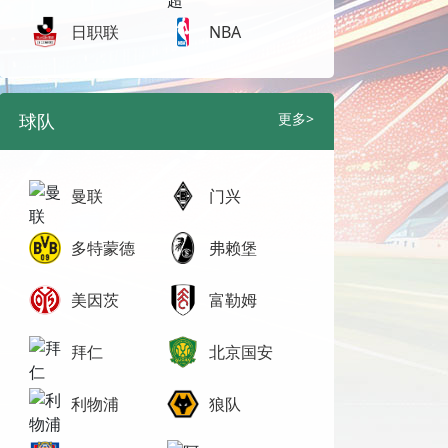
日职联
NBA
球队
更多>
曼联
门兴
多特蒙德
弗赖堡
美因茨
富勒姆
拜仁
北京国安
利物浦
狼队