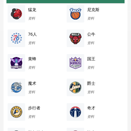
猛龙
尼克斯
资料
资料
76人
公牛
资料
资料
黄蜂
国王
资料
资料
魔术
爵士
资料
资料
步行者
奇才
资料
资料