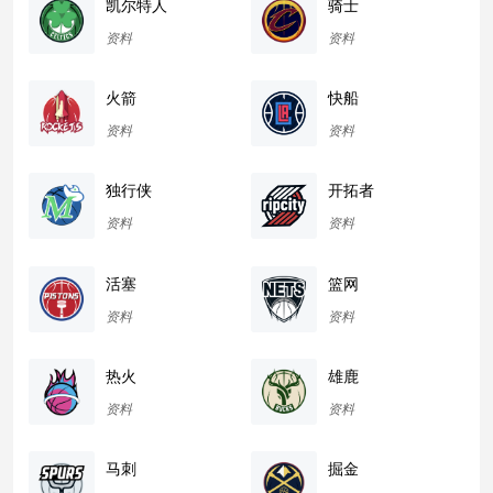
凯尔特人
骑士
资料
资料
火箭
快船
资料
资料
独行侠
开拓者
资料
资料
活塞
篮网
资料
资料
热火
雄鹿
资料
资料
马刺
掘金