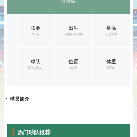
彼得森
联赛
出生
身高
NBA
1999-11-09
202cm
球队
位置
体重
凯尔特人
前锋
83kg
・ 球员简介
热门球队推荐