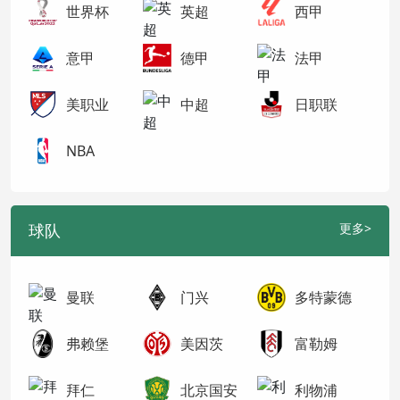
世界杯
英超
西甲
意甲
德甲
法甲
美职业
中超
日职联
NBA
球队
更多>
曼联
门兴
多特蒙德
弗赖堡
美因茨
富勒姆
拜仁
北京国安
利物浦