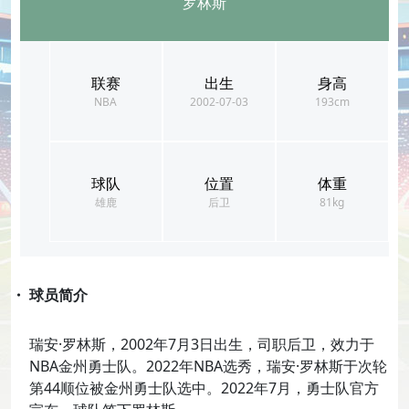
罗林斯
联赛
出生
身高
NBA
2002-07-03
193cm
球队
位置
体重
雄鹿
后卫
81kg
・ 球员简介
瑞安·罗林斯，2002年7月3日出生，司职后卫，效力于
NBA金州勇士队。2022年NBA选秀，瑞安·罗林斯于次轮
第44顺位被金州勇士队选中。2022年7月，勇士队官方