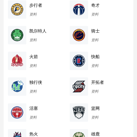
步行者
奇才
资料
资料
凯尔特人
骑士
资料
资料
火箭
快船
资料
资料
独行侠
开拓者
资料
资料
活塞
篮网
资料
资料
热火
雄鹿