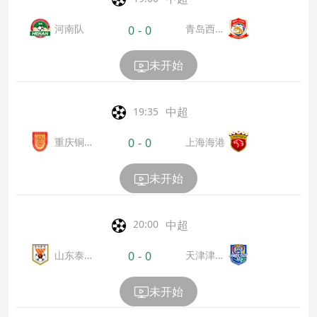
河南队
青岛西海
0
-
0
岸
未开始
中超
19:35
重庆铜
上海海港
0
-
0
梁龙
未开始
中超
20:00
山东泰
天津津门
0
-
0
山
虎
未开始