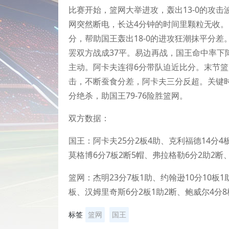
比赛开始，篮网大举进攻，轰出13-0的攻
网突然断电，长达4分钟的时间里颗粒无收。
分，帮助国王轰出18-0的进攻狂潮抹平分
罢双方战成37平。易边再战，国王命中率下
主动。阿卡夫连得6分带队迫近比分。末节
击，不断蚕食分差，阿卡夫三分反超。关键
分绝杀，助国王79-76险胜篮网。
双方数据：
国王：阿卡夫25分2板4助、克利福德14分4板
莫格博6分7板2断5帽、弗拉格勒6分2助2断
篮网：杰明23分7板1助、约翰逊10分10板1
板、汉姆里奇斯6分2板1助2断、鲍威尔4分8
标签
篮网
国王