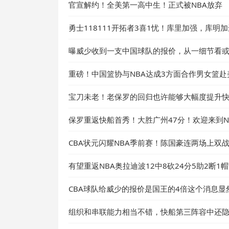
官宣解约！全美第一高中生！正式被NBA放弃
勇士118111开拓者3喜1忧！库里加强，库明
曝威少收到一支中国球队的报价，从一细节看
重磅！中国篮协与NBA达成3方面合作男女篮
宝刀未老！老保罗的回归也许能够大幅度提升
保罗重返快船首秀！大胜广州47分！欢迎来到N
CBA状元闪耀NBA季前赛！陈国豪连两场上双
有望重返NBA奥拉迪波12中8砍24分5助2断1
CBA球队给威少的报价是国王的4倍这个消息显
组织和串联能力相当不错，快船第三阵容中还