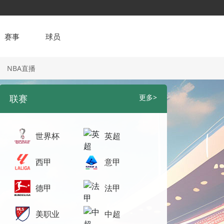
赛事
球员
NBA直播
联赛
更多>
世界杯
英超
西甲
意甲
德甲
法甲
美职业
中超