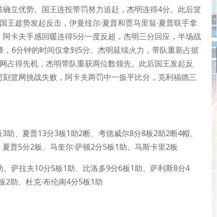
击波确立优势。国王连投带罚努力追赶，杰明连得4分。此后篮
国王趁势发起反击，伊曼纽尔·夏普和贾马里翁·夏普联手拿
差。阿卡夫手感回暖连得5分一度反超，杰明三分回应，半场战
降，6分钟的时间仅拿到5分。杰明延续火力，带队重新占据
篮网占得先机，杰明带队重获两位数领先。此后国王发起反
时刻篮网挑战失败，阿卡夫两罚中一扳平比分，克利福德三
3助、夏普13分3板1助2断、考德威尔8分8板2助2断4帽、
、夏普5分2板、马奎尔·萨顿2分5板1助、马斯卡里2板
助、萨拉夫10分5板1助、比洛多9分6板1助、萨利斯8分4
板2助、杜克·布伦南4分5板1助