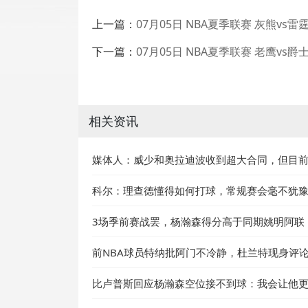
上一篇：
07月05日 NBA夏季联赛 灰熊vs
下一篇：
07月05日 NBA夏季联赛 老鹰vs
相关资讯
媒体人：威少和奥拉迪波收到超大合同，但目前
科尔：理查德懂得如何打球，常规赛会毫不犹
3场季前赛战罢，杨瀚森得分高于同期姚明阿联
前NBA球员特纳批阿门不冷静，杜兰特现身评
比卢普斯回应杨瀚森空位接不到球：我会让他