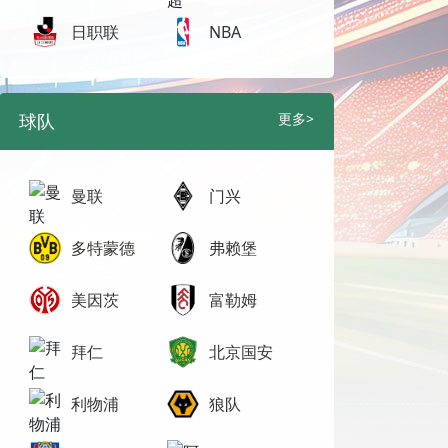
日职联
NBA
球队
更多>
曼联
门兴
多特蒙德
弗赖堡
美因茨
富勒姆
拜仁
北京国安
利物浦
狼队