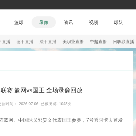
篮球
录像
资讯
视频
球队
甲直播
德甲直播
法甲直播
美职业直播
中超直播
日职联直播
夏季联赛 篮网vs国王 全场录像回放
更新时间：
2026-07-06
已被浏览:
1048次
王对阵篮网。中国球员郭昊文代表国王参赛，7号秀阿卡夫首发