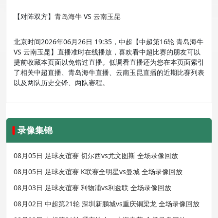
【对阵双方】
青岛海牛
VS
云南玉昆
北京时间2026年06月26日 19:35，中超【中超第16轮 青岛海牛
VS 云南玉昆】直播准时在线播放，喜欢看中超比赛的朋友可以
提前收藏本页面以免错过直播。低调看直播还为您在本页面索引
了相关中超直播、青岛海牛直播、云南玉昆直播的近期比赛列表
以及两队历史交锋、两队赛程。
录像集锦
08月05日 足球友谊赛 切尔西vs尤文图斯 全场录像回放
08月05日 足球友谊赛 K联赛全明星vs曼城 全场录像回放
08月03日 足球友谊赛 利物浦vs利兹联 全场录像回放
08月02日 中超第21轮 深圳新鹏城vs重庆铜梁龙 全场录像回放