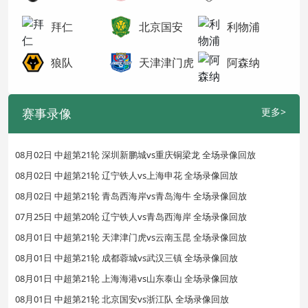
拜仁
北京国安
利物浦
狼队
天津津门虎
阿森纳
赛事录像
更多>
08月02日 中超第21轮 深圳新鹏城vs重庆铜梁龙 全场录像回放
08月02日 中超第21轮 辽宁铁人vs上海申花 全场录像回放
08月02日 中超第21轮 青岛西海岸vs青岛海牛 全场录像回放
07月25日 中超第20轮 辽宁铁人vs青岛西海岸 全场录像回放
08月01日 中超第21轮 天津津门虎vs云南玉昆 全场录像回放
08月01日 中超第21轮 成都蓉城vs武汉三镇 全场录像回放
08月01日 中超第21轮 上海海港vs山东泰山 全场录像回放
08月01日 中超第21轮 北京国安vs浙江队 全场录像回放