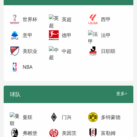
世界杯
英超
西甲
意甲
德甲
法甲
美职业
中超
日职联
NBA
球队
更多>
曼联
门兴
多特蒙德
弗赖堡
美因茨
富勒姆