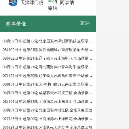
天津津门虎
阿森纳
赛事录像
更多>
0
8月07日 中超第22轮 北京国安vs深圳新鹏城 全场录像回放
0
8月02日 中超第21轮 深圳新鹏城vs重庆铜梁龙 全场录像回放
0
8月02日 中超第21轮 辽宁铁人vs上海申花 全场录像回放
0
8月02日 中超第21轮 青岛西海岸vs青岛海牛 全场录像回放
0
7月25日 中超第20轮 辽宁铁人vs青岛西海岸 全场录像回放
0
8月01日 中超第21轮 天津津门虎vs云南玉昆 全场录像回放
0
8月01日 中超第21轮 成都蓉城vs武汉三镇 全场录像回放
0
8月01日 中超第21轮 上海海港vs山东泰山 全场录像回放
08月01日 中超第21轮 北京国安vs浙江队 全场录像回放
0
7月25日 中超第20轮 上海海港vs上海申花 全场录像回放
07月31日 中超第21轮 河南队vs大连英博 全场录像回放