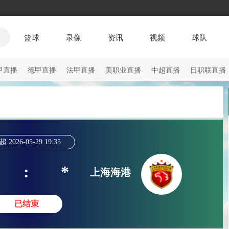
篮球
录像
资讯
视频
球队
甲直播
德甲直播
法甲直播
美职业直播
中超直播
日职联直播
超
2026-05-29 19:35
:
*
上海海港
已结束