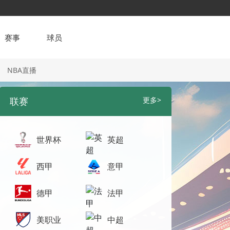
赛事
球员
NBA直播
联赛
更多>
世界杯
英超
西甲
意甲
德甲
法甲
美职业
中超