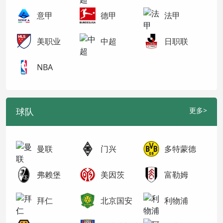
意甲
德甲
法甲
美职业
中超
日职联
NBA
球队
更多>
曼联
门兴
多特蒙德
弗赖堡
美因茨
富勒姆
拜仁
北京国安
利物浦