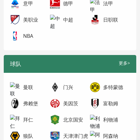
意甲
德甲
法甲
美职业
中超
日职联
NBA
球队
更多>
曼联
门兴
多特蒙德
弗赖堡
美因茨
富勒姆
拜仁
北京国安
利物浦
狼队
天津津门虎
阿森纳