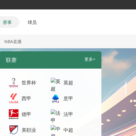
赛事
球员
NBA直播
联赛
更多>
世界杯
英超
西甲
意甲
德甲
法甲
美职业
中超