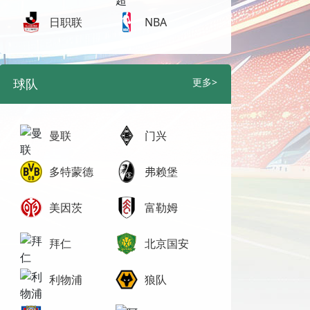
日职联
NBA
球队
更多>
曼联
门兴
多特蒙德
弗赖堡
美因茨
富勒姆
拜仁
北京国安
利物浦
狼队