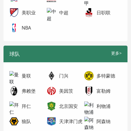
美职业
中超
日职联
NBA
球队
更多>
曼联
门兴
多特蒙德
弗赖堡
美因茨
富勒姆
拜仁
北京国安
利物浦
狼队
天津津门虎
阿森纳