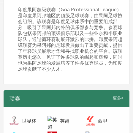
印度果阿超级联赛（Goa Professional League）
是印度果阿邦地区的顶级足球联赛，由果阿足球协
会组织。该联赛是印度足球体系中的重要组成部
分，吸引了果阿邦内外的俱乐部参与竞争。参赛球
队包括果阿邦的顶级俱乐部以及一些业余和半职业
球队，通过循环赛制展开激烈的比拼。印度果阿超
级联赛为果阿邦的足球发展做出了重要贡献，提供
了年轻球员展示才华和寻找职业机会的平台。该联
赛历史悠久，见证了许多球队的崛起和辉煌，同时
也为果阿足球的发展培养了许多优秀球员，为印度
足球贡献了不少人才。
联赛
更多>
世界杯
英超
西甲