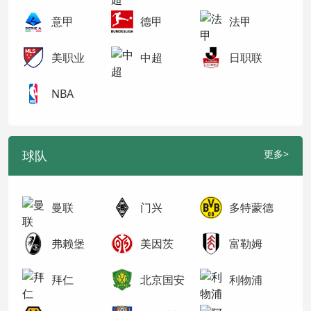
意甲
德甲
法甲
美职业
中超
日职联
NBA
球队
更多>
曼联
门兴
多特蒙德
弗赖堡
美因茨
富勒姆
拜仁
北京国安
利物浦