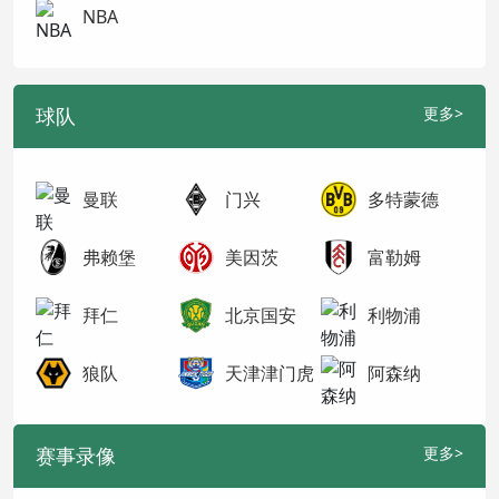
NBA
球队
更多>
曼联
门兴
多特蒙德
弗赖堡
美因茨
富勒姆
拜仁
北京国安
利物浦
狼队
天津津门虎
阿森纳
赛事录像
更多>