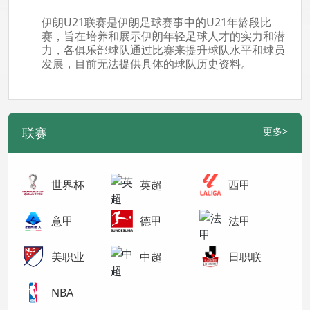
伊朗U21联赛是伊朗足球赛事中的U21年龄段比
赛，旨在培养和展示伊朗年轻足球人才的实力和潜
力，各俱乐部球队通过比赛来提升球队水平和球员
发展，目前无法提供具体的球队历史资料。
联赛
更多>
世界杯
英超
西甲
意甲
德甲
法甲
美职业
中超
日职联
NBA