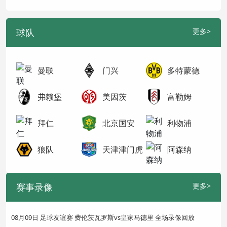
球队
更多>
曼联
门兴
多特蒙德
弗赖堡
美因茨
富勒姆
拜仁
北京国安
利物浦
狼队
天津津门虎
阿森纳
赛事录像
更多>
08月09日 足球友谊赛 费伦茨瓦罗斯vs皇家马德里 全场录像回放