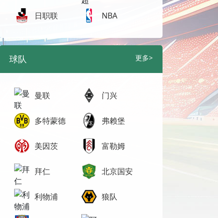
日职联
NBA
球队
更多>
曼联
门兴
多特蒙德
弗赖堡
美因茨
富勒姆
拜仁
北京国安
利物浦
狼队