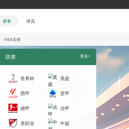
赛事
球员
NBA直播
联赛
更多>
世界杯
英超
西甲
意甲
德甲
法甲
美职业
中超