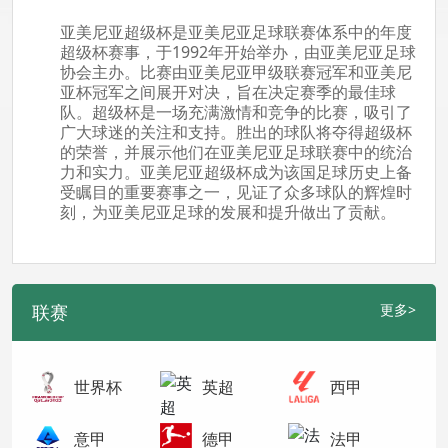
亚美尼亚超级杯是亚美尼亚足球联赛体系中的年度
超级杯赛事，于1992年开始举办，由亚美尼亚足球
协会主办。比赛由亚美尼亚甲级联赛冠军和亚美尼
亚杯冠军之间展开对决，旨在决定赛季的最佳球
队。超级杯是一场充满激情和竞争的比赛，吸引了
广大球迷的关注和支持。胜出的球队将夺得超级杯
的荣誉，并展示他们在亚美尼亚足球联赛中的统治
力和实力。亚美尼亚超级杯成为该国足球历史上备
受瞩目的重要赛事之一，见证了众多球队的辉煌时
刻，为亚美尼亚足球的发展和提升做出了贡献。
联赛
更多>
世界杯
英超
西甲
意甲
德甲
法甲