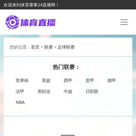
欢迎来到体育赛事24直播网！
您的位置：
首页
>
联赛
>
足球联赛
热门联赛：
世界杯
英超
西甲
意甲
德甲
法甲
美职业
中超
日职联
NBA